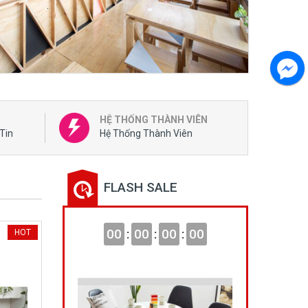
HỆ THỐNG THÀNH VIÊN
Tin
Hệ Thống Thành Viên
FLASH SALE
00
:
00
:
00
:
00
HOT
NEW
HOT
NEW