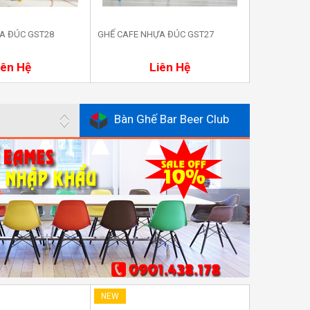
A ĐÚC GST28
GHẾ CAFE NHỰA ĐÚC GST27
GHẾ DA PHÒ
TIẾP KHÁCH
ua ngay
Mua ngay
iên Hệ
Liên Hệ
Bàn Ghế Bar Beer Club
NEW
NEW