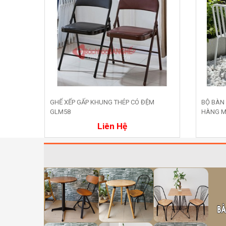
CH ĐIỆU
GHẾ XẾP GẤP KHUNG THÉP CÓ ĐỆM
BỘ BÀN
GLM58
HÀNG M
Mua ngay
Liên Hệ