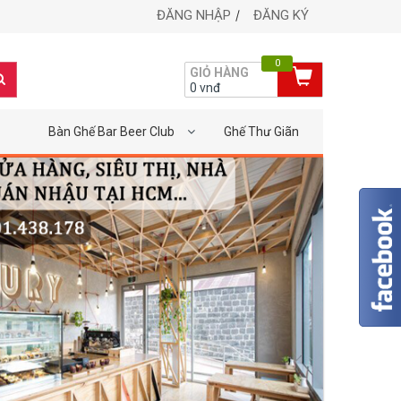
ĐĂNG NHẬP
ĐĂNG KÝ
0
GIỎ HÀNG
0
vnđ
Bàn Ghế Bar Beer Club
Ghế Thư Giãn