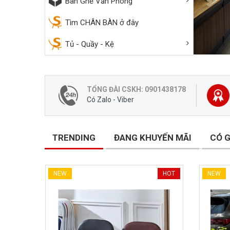
Bàn Ghế
Quầy G
Bàn Ghế Văn Phòng
Setup T
Bàn ghế
Tủ Gỗ
Tìm CHÂN BÀN ở đây
Bàn Trà
Kệ TiVi
Tủ - Quầy - Kệ
TỔNG ĐÀI CSKH: 0901438178
Có Zalo - Viber
TRENDING
ĐANG KHUYẾN MÃI
CÓ G
HOT
NEW
HOT
NEW