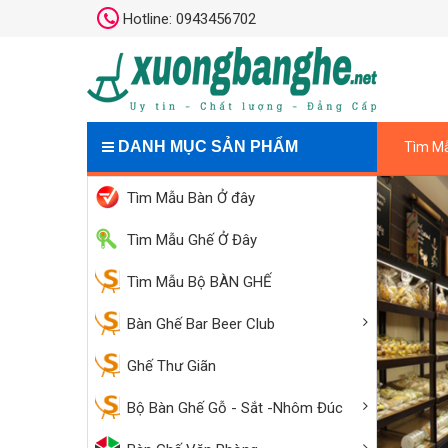
Hotline: 0943456702
DANH MỤC SẢN PHẨM
Tìm Mẫ
Tìm Mẫu Bàn Ở đây
Tìm Mẫu Ghế Ở Đây
Tìm Mẫu Bộ BÀN GHẾ
Bàn Ghế
Bàn Tra
Bàn Ghế Bar Beer Club
Bàn Gh
Kệ Trang
Ghế Thư Giãn
Bàn Ghế
Kệ Gỗ
Bộ Bàn Ghế Gỗ - Sắt -Nhôm Đúc
Bàn Ghế