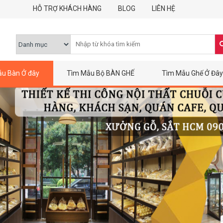
HỖ TRỢ KHÁCH HÀNG
BLOG
LIÊN HỆ
u Bàn Ở đây
Tìm Mẫu Bộ BÀN GHẾ
Tìm Mẫu Ghế Ở Đây
 Thông Minh
ng Điểm
ế Nhập Khẩu
 Trí
 Decor
 Mặt Gỗ Chân Sắt