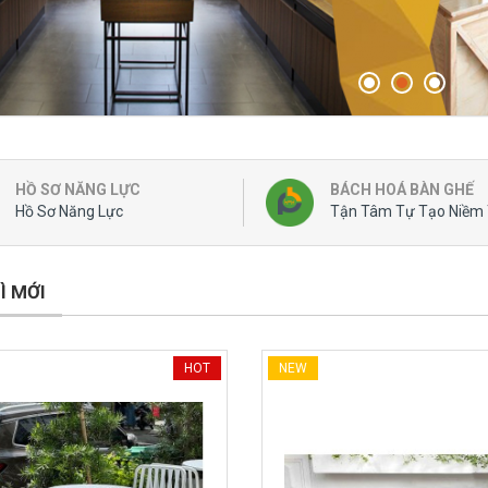
 Trending
ỗ
rọn Gói
 Vintage
HỒ SƠ NĂNG LỰC
BÁCH HOÁ BÀN GHẾ
Hồ Sơ Năng Lực
Tận Tâm Tự Tạo Niềm 
Ì MỚI
HOT
NEW