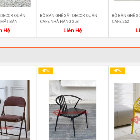
T DECOR QUÁN
BỘ BÀN GHẾ SẮT DECOR QUÁN
BỘ BÀN GHẾ S
 MẶT BÀN
CAFE NHÀ HÀNG 253
CAFE 252
a ngay
Mua ngay
M
n Hệ
Liên Hệ
L
NEW
NEW