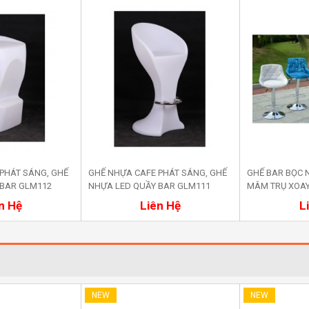
PHÁT SÁNG, GHẾ
GHẾ NHỰA CAFE PHÁT SÁNG, GHẾ
GHẾ BAR BỌC
 BAR GLM112
NHỰA LED QUẦY BAR GLM111
MÂM TRỤ XOA
a ngay
Mua ngay
M
n Hệ
Liên Hệ
L
NEW
NEW