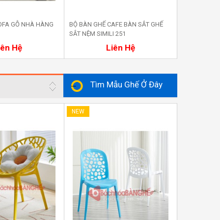
OFA GỖ NHÀ HÀNG
BỘ BÀN GHẾ CAFE BÀN SẮT GHẾ
BỘ BÀN GHẾ
SẮT NỆM SIMILI 251
SẮT NỆM VẢI
ua ngay
Mua ngay
iên Hệ
Liên Hệ
Tìm Mẫu Ghế Ở Đây
NEW
NEW