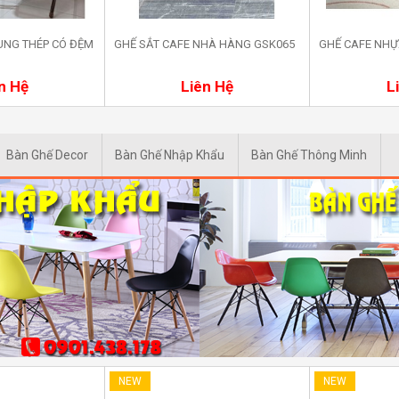
UNG THÉP CÓ ĐỆM
GHẾ SẮT CAFE NHÀ HÀNG GSK065
GHẾ CAFE NHỰ
a ngay
Mua ngay
M
n Hệ
Liên Hệ
L
Bàn Ghế Decor
Bàn Ghế Nhập Khẩu
Bàn Ghế Thông Minh
NEW
NEW