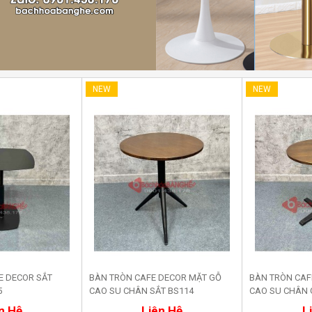
NEW
NEW
E DECOR SẮT
BÀN TRÒN CAFE DECOR MẶT GỖ
BÀN TRÒN CAF
5
CAO SU CHÂN SẮT BS114
CAO SU CHÂN 
a ngay
Mua ngay
M
n Hệ
Liên Hệ
L