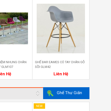
 NỆM NHUNG CHÂN
GHẾ BAR EAMES CÓ TAY CHÂN GỖ
GHẾ BAR NH
Y GLM107
SỒI GLM42
GLM41
ua ngay
Mua ngay
iên Hệ
Liên Hệ
Ghế Thư Giãn
NEW
NEW