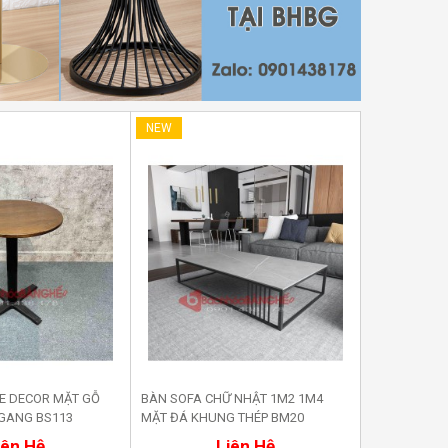
NEW
NEW
E DECOR MẶT GỖ
BÀN SOFA CHỮ NHẬT 1M2 1M4
BÀN DECOR,
GANG BS113
MẶT ĐÁ KHUNG THÉP BM20
MDF PHỦ VE
ua ngay
Mua ngay
iên Hệ
Liên Hệ