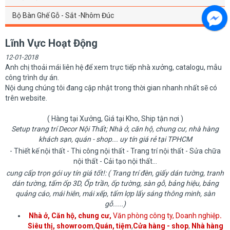
Bộ Bàn Ghế Gỗ - Sắt -Nhôm Đúc
Lĩnh Vực Hoạt Động
12-01-2018
Anh chị thoải mái liên hệ để xem trực tiếp nhà xưởng, catalogu, mẫu
công trình dự án.
Nội dung chúng tôi đang cập nhật trong thời gian nhanh nhất sẽ có
trên website.
( Hàng tại Xưởng, Giá tại Kho, Ship tận nơi )
Setup trang trí Decor Nội Thất; Nhà ở, căn hộ, chung cư, nhà hàng
khách sạn, quán - shop... uy tín giá rẻ tại TPHCM
- Thiết kế nội thất - Thi công nội thất - Trang trí nội thất - Sửa chữa
nội thất - Cải tạo nội thất...
cung cấp trọn gói uy tín giá tốt!: ( Trang trí đèn, giấy dán tường, tranh
dán tường, tấm ốp 3D, Ốp trần, ốp tường, sàn gỗ, bảng hiệu, bảng
quảng cáo, mái hiên, mái xếp, tấm lợp lấy sáng thông minh, sàn
gỗ.....)
Nhà ở, Căn hộ, chung cư,
Văn phòng công ty, Doanh nghiệp
.
Siêu thị, showroom
,
Quán, tiệm
,
Cửa hàng - shop
,
Nhà hàng