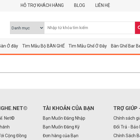
HỖ TRỢ KHÁCH HÀNG
BLOG
LIÊN HỆ
Bàn Ở đây
Tìm Mẫu Bộ BÀN GHẾ
Tìm Mẫu Ghế Ở Đây
Bàn Ghế Bar B
GHE.NET©
TÀI KHOẢN CỦA BẠN
TRỢ GIÚP 
ế. Net©
Bạn Muốn Đăng Nhập
Chính sách g
Nhánh
Bạn Muốn Đăng Ký
Đổi Trả - Bảo
Với Cộng Đồng
Đơn hàng của Bạn
Chính Sách 