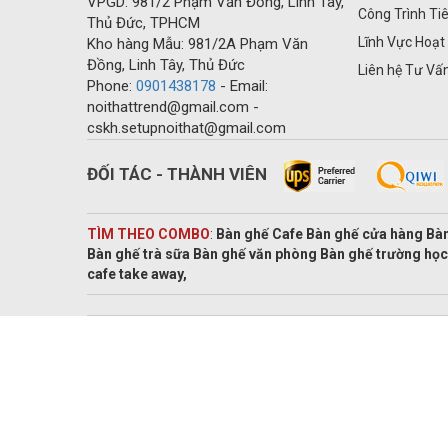
VPGD: 981/2 Phạm Văn Đồng, Linh Tây,
Công Trình Ti
Thủ Đức, TPHCM
Lĩnh Vực Hoạt
Kho hàng Mẫu: 981/2A Phạm Văn
Đồng, Linh Tây, Thủ Đức
Liên hệ Tư Vấ
Phone:
0901438178
- Email:
noithattrend@gmail.com -
cskh.setupnoithat@gmail.com
ĐỐI TÁC - THÀNH VIÊN
TÌM THEO COMBO
:
Bàn ghế Cafe Bàn ghế cửa hàng Bàn
Bàn ghế trà sữa Bàn ghế văn phòng Bàn ghế trường học
cafe take away,