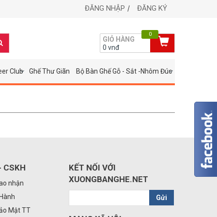
ĐĂNG NHẬP
ĐĂNG KÝ
0
GIỎ HÀNG
0
vnđ
eer Club
Ghế Thư Giãn
Bộ Bàn Ghế Gỗ - Sắt -Nhôm Đúc
- CSKH
KẾT NỐI VỚI
XUONGBANGHE.NET
iao nhận
 Hành
Gửi
Bảo Mật TT