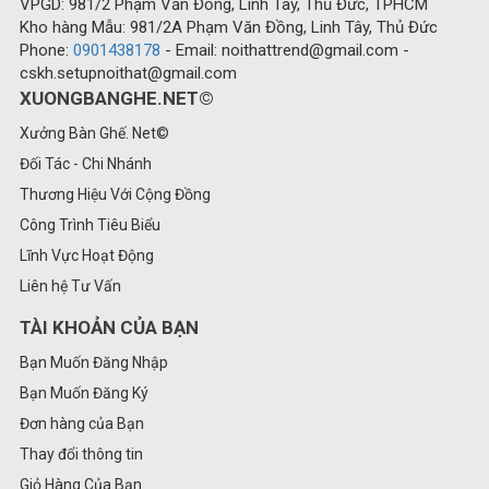
VPGD: 981/2 Phạm Văn Đồng, Linh Tây, Thủ Đức, TPHCM
Kho hàng Mẫu: 981/2A Phạm Văn Đồng, Linh Tây, Thủ Đức
Phone:
0901438178
- Email: noithattrend@gmail.com -
cskh.setupnoithat@gmail.com
XUONGBANGHE.NET©
Xưởng Bàn Ghế. Net©
Đối Tác - Chi Nhánh
Thương Hiệu Với Cộng Đồng
Công Trình Tiêu Biểu
Lĩnh Vực Hoạt Động
Liên hệ Tư Vấn
TÀI KHOẢN CỦA BẠN
Bạn Muốn Đăng Nhập
Bạn Muốn Đăng Ký
Đơn hàng của Bạn
Thay đổi thông tin
Giỏ Hàng Của Bạn