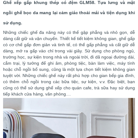
Ghế xếp gấp khung thép có đệm GLM58. Tựa lưng và mặt
ngồi ghế bọc da mang lại cảm giác thoải mái và tiện dụng khi
sử dụng.
Những chiếc ghế đa năng này có thể gập phẳng và nhỏ gọn, dễ
dàng cất giữ và vận chuyển. Thiết kế tiết kiệm không gian, ghế gấp
có cơ chế gấp đơn giản và tinh tế, có thể gấp phẳng và cất giữ dễ
dàng, mở ra gấp vào chỉ trong vài giây. Sử dụng cho phòng ngủ,
trường học, sự kiện trong nhà và ngoài trời, đi dã ngoại đường dài,
cắm trại, lý tưởng để ghi âm, phòng tiệc, bàn làm việc, máy tính
hoặc chỗ ngồi bổ sung, cũng là một lựa chọn tiết kiệm không gian
tuyệt vời. Những chiếc ghế này rất phù hợp cho gian bếp gia đình,
có thêm chỗ ngồi trong các bữa tiệc, sự kiện, v.v. Đặc biệt, bạn
cũng có thể sử dụng ghế xếp cho quán cafe, trà sữa hay sử dụng
tiếp khách cửa hàng, văn phòng....