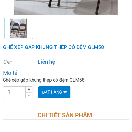
GHẾ XẾP GẤP KHUNG THÉP CÓ ĐỆM GLM58
Liên hệ
Giá:
Mô tả
Ghế xếp gấp khung thép có đệm GLM58
+
ĐẶT HÀNG
-
CHI TIẾT SẢN PHẨM