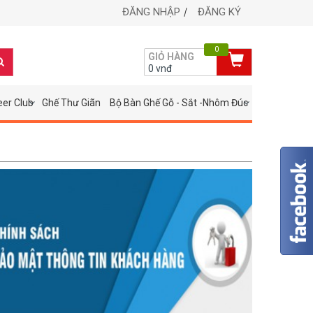
ĐĂNG NHẬP
ĐĂNG KÝ
0
GIỎ HÀNG
0
vnđ
eer Club
Ghế Thư Giãn
Bộ Bàn Ghế Gỗ - Sắt -Nhôm Đúc