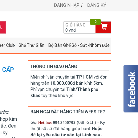
ĐĂNG NHẬP
ĐĂNG KÝ
0
GIỎ HÀNG
0
vnđ
eer Club
Ghế Thư Giãn
Bộ Bàn Ghế Gỗ - Sắt -Nhôm Đúc
THÔNG TIN GIAO HÀNG
 CẤP
Miễn phí vận chuyển tại
TP.HCM
với đơn
hàng trên
10.000.000đ
bán kính 5km
.
Phí vận chuyển tại
Tỉnh/Thành phố
khác
tùy theo khu vực.
ước:
BẠN NGẠI ĐẶT HÀNG TRÊN WEBSITE?
 hợp kim
Hotline:
Gọi
(08h-21h) - Kỹ
094.3456702
sắc: đen
thuật số sẽ đặt hàng giúp bạ
n! Hoặc
i kỹ
để lại yêu cầu tư vấn tại Link sau: