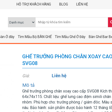
HỖ TRỢ KHÁCH HÀNG
BLOG
LIÊN HỆ
Bàn Ở đây
Tìm Mẫu Bộ BÀN GHẾ
Tìm Mẫu Ghế Ở Đây
Bàn Ghế Bar B
GHẾ TRƯỞNG PHÒNG CHÂN XOAY CAO
SVG08
Liên hệ
Giá:
Mô tả
Ghế trưởng phòng chân xoay cao cấp SVG08 Kích th
64x74x115. Chất liệu: ghế lưng cao đệm simili chân
nhôm. Phù hợp cho: trưởng phòng / giám đôc. Màu 
nâu. Bảo hành: sản phẩm được bảo hành 12 tháng lỗ