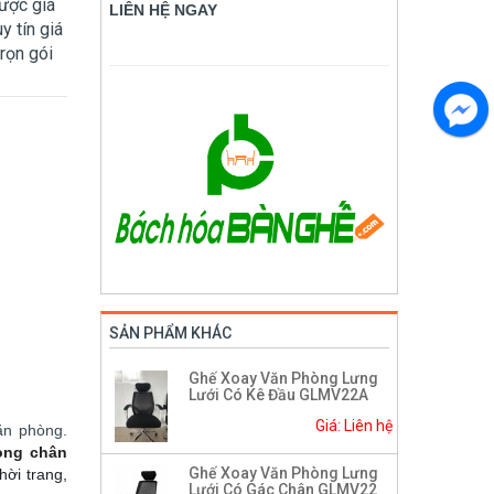
được giá
LIÊN HỆ NGAY
 tín giá
trọn gói
SẢN PHẨM KHÁC
Ghế Xoay Văn Phòng Lưng
Lưới Có Kê Đầu GLMV22A
Giá: Liên hệ
ăn phòng.
òng chân
Ghế Xoay Văn Phòng Lưng
hời trang,
Lưới Có Gác Chân GLMV22