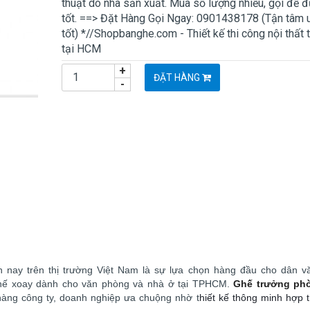
thuật do nhà sản xuất. Mua số lượng nhiều, gọi để 
tốt. ==> Đặt Hàng Gọi Ngay: 0901438178 (Tận tâm uy
tốt) *//Shopbanghe.com - Thiết kế thi công nội thất 
tại HCM
+
ĐẶT HÀNG
-
 nay trên thị trường Việt Nam là sự lựa chọn hàng đầu cho dân v
hế xoay dành cho văn phòng và nhà ở tại TPHCM.
Ghế trưởng ph
àng công ty, doanh nghiệp ưa chuộng nhờ t
hiết kế thông minh hợp t