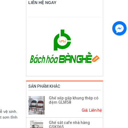
LIÊN HỆ NGAY
SẢN PHẨM KHÁC
Ghế xếp gấp khung thép có
đệm GLM58
Giá: Liên hệ
ễ vệ sinh.
t sơn tĩnh
Ghế sắt cafe nhà hàng
GSK065