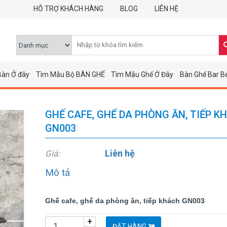
HỖ TRỢ KHÁCH HÀNG
BLOG
LIÊN HỆ
Bàn Ở đây
Tìm Mẫu Bộ BÀN GHẾ
Tìm Mẫu Ghế Ở Đây
Bàn Ghế Bar B
GHẾ CAFE, GHẾ DA PHÒNG ĂN, TIẾP K
GN003
Liên hệ
Giá:
Mô tả
Ghế cafe, ghế da phòng ăn, tiếp khách GN003
+
ĐẶT HÀNG