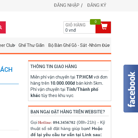
ĐĂNG NHẬP
ĐĂNG KÝ
0
GIỎ HÀNG
0
vnđ
eer Club
Ghế Thư Giãn
Bộ Bàn Ghế Gỗ - Sắt -Nhôm Đúc
THÔNG TIN GIAO HÀNG
HÁCH
Miễn phí vận chuyển tại
TP.HCM
với đơn
hàng trên
10.000.000đ
bán kính 5km
.
Phí vận chuyển tại
Tỉnh/Thành phố
khác
tùy theo khu vực.
BẠN NGẠI ĐẶT HÀNG TRÊN WEBSITE?
Hotline:
Gọi
(08h-21h) - Kỹ
094.3456702
thuật số sẽ đặt hàng giúp bạ
n! Hoặc
để lại yêu cầu tư vấn tại Link sau: