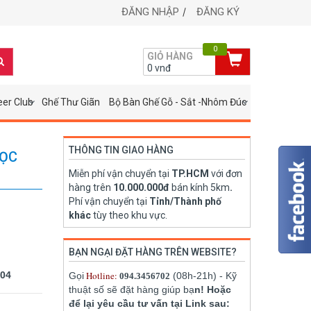
ĐĂNG NHẬP
ĐĂNG KÝ
0
GIỎ HÀNG
0
vnđ
eer Club
Ghế Thư Giãn
Bộ Bàn Ghế Gỗ - Sắt -Nhôm Đúc
THÔNG TIN GIAO HÀNG
BỌC
Miễn phí vận chuyển tại
TP.HCM
với đơn
hàng trên
10.000.000đ
bán kính 5km
.
Phí vận chuyển tại
Tỉnh/Thành phố
khác
tùy theo khu vực.
BẠN NGẠI ĐẶT HÀNG TRÊN WEBSITE?
004
Hotline:
Gọi
(08h-21h) - Kỹ
094.3456702
thuật số sẽ đặt hàng giúp bạ
n! Hoặc
để lại yêu cầu tư vấn tại Link sau: