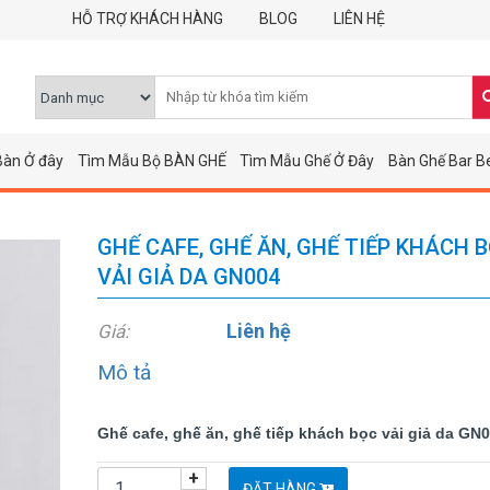
HỖ TRỢ KHÁCH HÀNG
BLOG
LIÊN HỆ
Bàn Ở đây
Tìm Mẫu Bộ BÀN GHẾ
Tìm Mẫu Ghế Ở Đây
Bàn Ghế Bar B
GHẾ CAFE, GHẾ ĂN, GHẾ TIẾP KHÁCH 
VẢI GIẢ DA GN004
Liên hệ
Giá:
Mô tả
Ghế cafe, ghế ăn, ghế tiếp khách bọc vải giả da GN
+
ĐẶT HÀNG