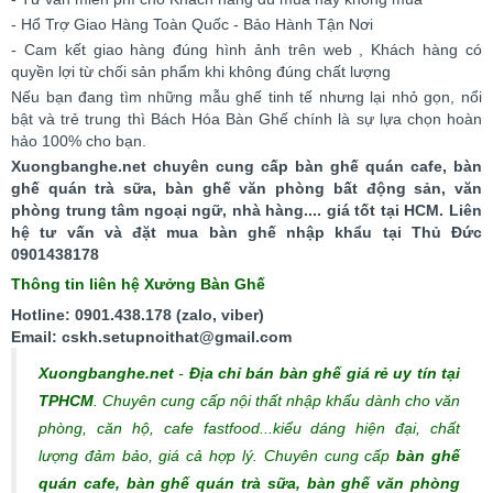
- Hổ Trợ Giao Hàng Toàn Quốc - Bảo Hành Tận Nơi
- Cam kết giao hàng đúng hình ảnh trên web , Khách hàng có
quyền lợi từ chối sản phẩm khi không đúng chất lượng
Nếu bạn đang tìm những mẫu ghế tinh tế nhưng lại nhỏ gọn, nổi
bật và trẻ trung thì Bách Hóa Bàn Ghế chính là sự lựa chọn hoàn
hảo 100% cho bạn.
Xuongbanghe.net chuyên cung cấp bàn ghế quán cafe, bàn
ghế quán trà sữa, bàn ghế văn phòng bất động sản, văn
phòng trung tâm ngoại ngữ, nhà hàng.... giá tốt tại HCM. Liên
hệ tư vấn và đặt mua bàn ghế nhập khẩu tại Thủ Đức
0901438178
Thông tin liên hệ Xưởng Bàn Ghế
Hotline: 0901.438.178 (zalo, viber)
Email: cskh.setupnoithat@gmail.com
Xuongbanghe.net
-
Địa chỉ bán bàn ghế giá rẻ uy tín tại
TPHCM
. Chuyên cung cấp nội thất nhập khẩu dành cho văn
phòng, căn hộ, cafe fastfood...kiểu dáng hiện đại, chất
lượng đảm bảo, giá cả hợp lý.
Chuyên cung cấp
bàn ghế
quán cafe, bàn ghế quán trà sữa, bàn ghế văn phòng