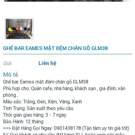
GHẾ BAR EAMES MẶT ĐỆM CHÂN GỖ GLM38
Liên hệ
Giá:
Mô tả
Ghế bar Eames mặt đệm chân gỗ GLM38
Phù hợp cho: Quán cafe, nhà hàng, khách sạn , gia đình, văn
phòng...
Màu sắc: Trắng, Đen, Xám, Vàng, Xanh
Tình Trạng: Sản xuất theo yêu cầu
Thời gian giao hàng: 3 - 7 ngày.
Bảo Hành: 12 tháng
==> Đặt Hàng Gọi Ngay: 0901438178 (Tận tâm uy tín giá tốt)
*// Quý khách có nhu cầu đặt hàng SLL hoặc xem các mẫu