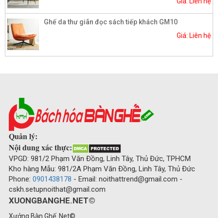
Giá: Liên hệ
Ghế da thư giãn đọc sách tiếp khách GM10
Giá: Liên hệ
Quản lý:
Nội dung xác thực:
VPGD: 981/2 Phạm Văn Đồng, Linh Tây, Thủ Đức, TPHCM
Kho hàng Mẫu: 981/2A Phạm Văn Đồng, Linh Tây, Thủ Đức
Phone:
0901438178
- Email: noithattrend@gmail.com -
cskh.setupnoithat@gmail.com
XUONGBANGHE.NET©
Xưởng Bàn Ghế. Net©