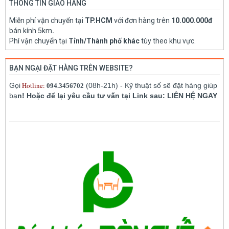
THÔNG TIN GIAO HÀNG
Miễn phí vận chuyển tại
TP.HCM
với đơn hàng trên
10.000.000đ
bán kính 5km
.
Phí vận chuyển tại
Tỉnh/Thành phố khác
tùy theo khu vực.
BẠN NGẠI ĐẶT HÀNG TRÊN WEBSITE?
Hotline:
Gọi
(08h-21h) - Kỹ thuật số sẽ đặt hàng giúp
094.3456702
bạ
n! Hoặc để lại yêu cầu tư vấn tại Link sau: LIÊN HỆ NGAY