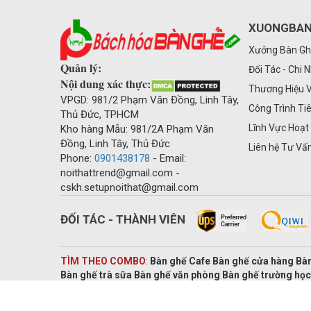
XUONGBAN
Xưởng Bàn Gh
Quản lý:
Đối Tác - Chi 
Nội dung xác thực:
Thương Hiệu 
VPGD: 981/2 Phạm Văn Đồng, Linh Tây,
Công Trình Ti
Thủ Đức, TPHCM
Lĩnh Vực Hoạt
Kho hàng Mẫu: 981/2A Phạm Văn
Đồng, Linh Tây, Thủ Đức
Liên hệ Tư Vấ
Phone:
0901438178
- Email:
noithattrend@gmail.com -
cskh.setupnoithat@gmail.com
ĐỐI TÁC - THÀNH VIÊN
TÌM THEO COMBO
:
Bàn ghế Cafe Bàn ghế cửa hàng Bàn
Bàn ghế trà sữa Bàn ghế văn phòng Bàn ghế trường học
cafe take away,