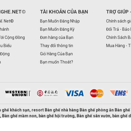
GHE.NET©
TÀI KHOẢN CỦA BẠN
TRỢ GIÚP 
ế. Net©
Bạn Muốn Đăng Nhập
Chính sách g
Nhánh
Bạn Muốn Đăng Ký
Đổi Trả - Bảo
Với Cộng Đồng
Đơn hàng của Bạn
Chính Sách 
êu Biểu
Thay đổi thông tin
Mua Hàng - 
 Động
Giỏ Hàng Của Bạn
n
Bạn muốn Thoát?
 ghế khách sạn, resort Bàn ghế nhà hàng Bàn ghế phòng ăn Bàn gh
, Bàn ghế mầm non, bàn ghế hội trường, Bàn ghế sân vườn, bàn ghế 