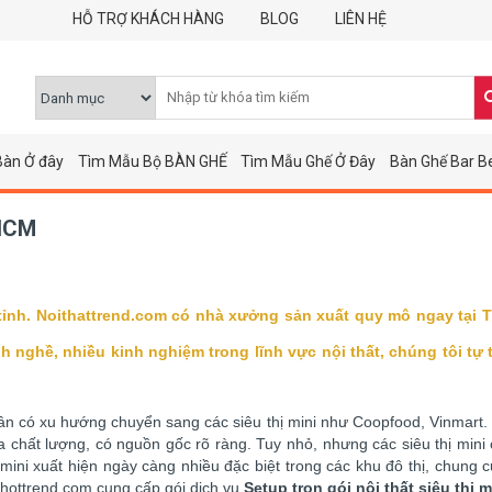
HỖ TRỢ KHÁCH HÀNG
BLOG
LIÊN HỆ
Bàn Ở đây
Tìm Mẫu Bộ BÀN GHẾ
Tìm Mẫu Ghế Ở Đây
Bàn Ghế Bar B
 HCM
ác tỉnh. Noithattrend.com có nhà xưởng sản xuất quy mô ngay tại 
h nghề, nhiều kinh nghiệm trong lĩnh vực nội thất, chúng tôi tự t
có xu hướng chuyển sang các siêu thị mini như Coopfood, Vinmart. So v
a chất lượng, có nguồn gốc rõ ràng. Tuy nhỏ, nhưng các siêu thị mi
ini xuất hiện ngày càng nhiều đặc biệt trong các khu đô thị, chung c
athottrend.com cung cấp gói dịch vụ
Setup trọn gói nội thất siêu thị 