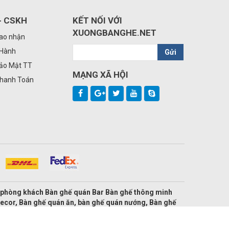
- CSKH
KẾT NỐI VỚI
XUONGBANGHE.NET
iao nhận
 Hành
Gửi
Bảo Mật TT
MẠNG XÃ HỘI
Thanh Toán
ế phòng khách Bàn ghế quán Bar Bàn ghế thông minh
decor, Bàn ghế quán ăn, bàn ghế quán nướng, Bàn ghế