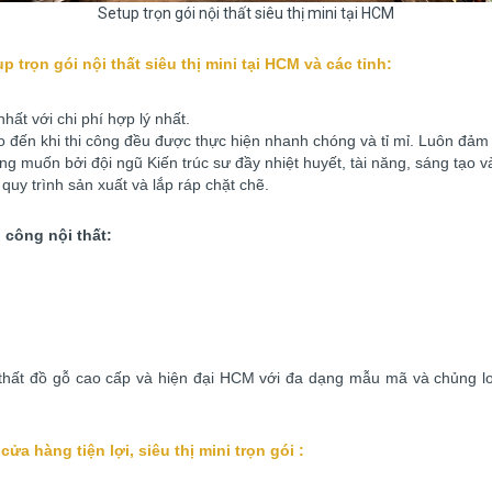
Setup trọn gói nội thất siêu thị mini tại HCM
trọn gói nội thất siêu thị mini tại HCM và các tỉnh:
ất với chi phí hợp lý nhất.
ho đến khi thi công đều được thực hiện nhanh chóng và tỉ mỉ. Luôn đảm
 muốn bởi đội ngũ Kiến trúc sư đầy nhiệt huyết, tài năng, sáng tạo và
quy trình sản xuất và lắp ráp chặt chẽ.
 công nội thất:
hất đồ gỗ cao cấp và hiện đại HCM với đa dạng mẫu mã và chủng loạ
cửa hàng tiện lợi, siêu thị mini trọn gói :