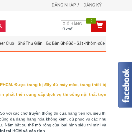
ĐĂNG NHẬP
ĐĂNG KÝ
0
GIỎ HÀNG
0
vnđ
eer Club
Ghế Thư Giãn
Bộ Bàn Ghế Gỗ - Sắt -Nhôm Đúc
TPHCM. Được trang bị đầy đủ máy móc, trang thiết bị
in phát triển cung cấp dịch vụ thi công nội thất trọn
ới các chợ truyền thống thì cửa hàng tiện lợi, siêu thị
ni cũng đa dạng hàng hóa không kém, đủ phục vụ các nhu
ư. Nắm bắt xu thế mở rộng của loại hình siêu thị mini và
mini tại HCM và các tỉnh
.