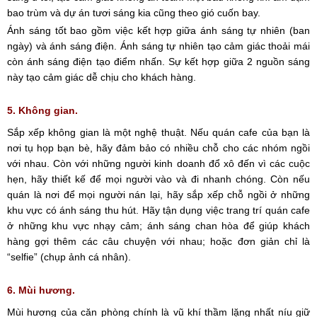
bao trùm và dự án tươi sáng kia cũng theo gió cuốn bay.
Ánh sáng tốt bao gồm việc kết hợp giữa ánh sáng tự nhiên (ban
ngày) và ánh sáng điện. Ánh sáng tự nhiên tạo cảm giác thoải mái
còn ánh sáng điện tạo điểm nhấn. Sự kết hợp giữa 2 nguồn sáng
này tạo cảm giác dễ chịu cho khách hàng.
5. Không gian.
Sắp xếp không gian là một nghệ thuật. Nếu quán cafe của bạn là
nơi tụ họp bạn bè, hãy đảm bảo có nhiều chỗ cho các nhóm ngồi
với nhau. Còn với những người kinh doanh đổ xô đến vì các cuộc
hẹn, hãy thiết kế để mọi người vào và đi nhanh chóng. Còn nếu
quán là nơi để mọi người nán lại, hãy sắp xếp chỗ ngồi ở những
khu vực có ánh sáng thu hút. Hãy tận dụng việc trang trí quán cafe
ở những khu vực nhạy cảm; ánh sáng chan hòa để giúp khách
hàng gợi thêm các câu chuyện với nhau; hoặc đơn giản chỉ là
“selfie” (chụp ảnh cá nhân).
6. Mùi hương.
Mùi hương của căn phòng chính là vũ khí thầm lặng nhất níu giữ