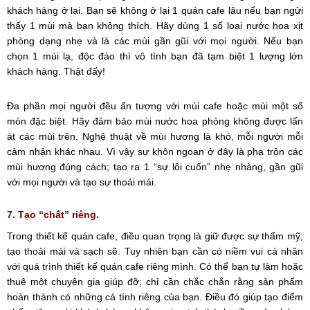
khách hàng ở lại. Bạn sẽ không ở lại 1 quán cafe lâu nếu bạn ngửi
thấy 1 mùi mà bạn không thích. Hãy dùng 1 số loại nước hoa xịt
phòng dạng nhẹ và là các mùi gần gũi với mọi người. Nếu bạn
chọn 1 mùi lạ, độc đáo thì vô tình bạn đã tạm biệt 1 lượng lớn
khách hàng. Thật đấy!
Đa phần mọi người đều ấn tượng với mùi cafe hoặc mùi một số
món đặc biệt. Hãy đảm bảo mùi nước hoa phòng không được lấn
át các mùi trên. Nghệ thuật về mùi hương là khó, mỗi người mỗi
cảm nhận khác nhau. Vì vậy sự khôn ngoan ở đây là pha trộn các
mùi hương đúng cách; tạo ra 1 “sự lôi cuốn” nhẹ nhàng, gần gũi
với mọi người và tạo sự thoải mái.
7. Tạo “chất” riêng.
Trong thiết kế quán cafe, điều quan trọng là giữ được sự thẩm mỹ,
tạo thoải mái và sạch sẽ. Tuy nhiên bạn cần có niềm vui cá nhân
với quá trình thiết kế quán cafe riêng mình. Có thể bạn tự làm hoặc
thuê một chuyên gia giúp đỡ; chỉ cần chắc chắn rằng sản phẩm
hoàn thành có những cá tính riêng của bạn. Điều đó giúp tạo điểm