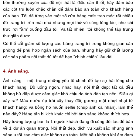
bền thường xuyên của đồ nội thất là điều cần thiết, hãy đảm bảo
các cột trụ luôn chắc chắn để đảm bảo an toàn cho khách hàng
của bạn. Tôi đã từng vào một số cửa hàng cafe treo móc rất nhiều
đồ trang trí trên mái nhà nhưng mọi thứ vô cùng lỏng lẻo, như chỉ
trực rơi “ầm” xuống đầu tôi. Và tất nhiên, tôi không thể tập trung
thư giãn được.
Có thể cắt giảm số lượng các bảng trang trí trong không gian căn
phòng để phù hợp ngân sách của bạn, nhưng hãy giữ chất lượng
các sản phẩm nội thất đủ tốt để bạn “chinh chiến” lâu dài.
4. Ánh sáng.
Ánh sáng – một trong những yếu tố chính để tạo sự hài lòng cho
khách hàng. Đồ uống ngon, nhạc hay, nội thất đẹp; tất cả đều
không bù đắp được cảm giác khó chịu do ánh đèn tạo nên. Điều gì
xảy ra? Màu nước ép trái cây thay đổi, gương mặt nhợt nhạt từ
khách hàng; và bỗng họ muốn selfie (chụp ảnh cá nhân), làm thế
nào đây? Hàng tấn bi kịch khác chỉ bởi ánh sáng không thích hợp.
Hãy tưởng tượng bạn là 1 người khách đang đi cùng đối tác để bàn
về 1 dự án quan trọng. Nội thất đẹp, dịch vụ xuất sắc nhưng ánh
sáng u tối, tạo cảm giác không an toàn. Một bầu không khí ảm đạm