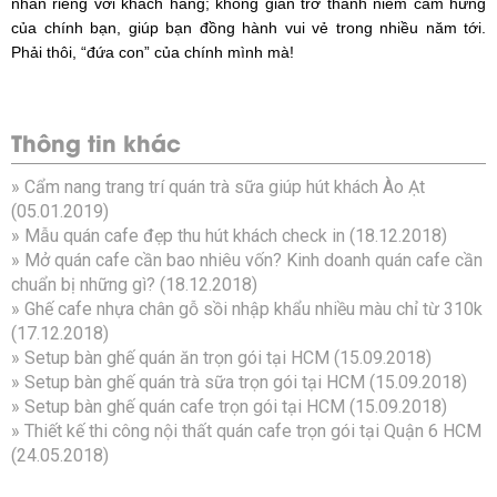
nhấn riêng với khách hàng; không gian trở thành niềm cảm hứng
của chính bạn, giúp bạn đồng hành vui vẻ trong nhiều năm tới.
Phải thôi, “đứa con” của chính mình mà!
Thông tin khác
»
Cẩm nang trang trí quán trà sữa giúp hút khách Ào Ạt
(05.01.2019)
»
Mẫu quán cafe đẹp thu hút khách check in
(18.12.2018)
»
Mở quán cafe cần bao nhiêu vốn? Kinh doanh quán cafe cần
chuẩn bị những gì?
(18.12.2018)
»
Ghế cafe nhựa chân gỗ sồi nhập khẩu nhiều màu chỉ từ 310k
(17.12.2018)
»
Setup bàn ghế quán ăn trọn gói tại HCM
(15.09.2018)
»
Setup bàn ghế quán trà sữa trọn gói tại HCM
(15.09.2018)
»
Setup bàn ghế quán cafe trọn gói tại HCM
(15.09.2018)
»
Thiết kế thi công nội thất quán cafe trọn gói tại Quận 6 HCM
(24.05.2018)